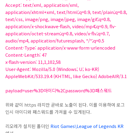
Accept: text/xml, application/xml,
application/xhtml+xml, text/html;q=0.9, text/plain;q=0.8,
text/css, image/png, image/jpeg, image/gif;q=0.8,
application/x-shockwave-flash, video/mp4;q=0.9, flv-
application/octet-stream;q=0.8, video/x-flv;q=0.7,
audio/mp4, application/futuresplash, */*;q=0.5
Content-Type: application/x-www-form-urlencoded
Content-Length: 47
x-flash-version: 11,1,102,58
User-Agent: Mozilla/5.0 (Windows; U; ko-KR)
AppleWebKit/533.19.4 (KHTML, like Gecko) AdobeAIR/3.1
payload=user%3D아이디
%2Cpassword%3D패스워드
위와 같이 https 라지만 곧바로 노출이 된다. 이를 이용하여 로그
인시 아이디와 패스워드를 가져올 수 있게된다.
리오레가 설치된 폴더인
Riot Games\League of Legends KR