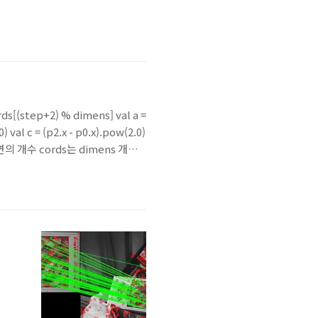
ords[(step+2) % dimens] val a =
) val c = (p2.x - p0.x).pow(2.0)
imens는 면의 개수 cords는 dimens 개의