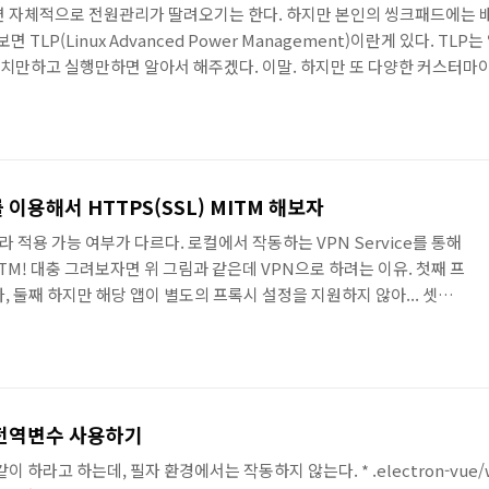
면 자체적으로 전원관리가 딸려오기는 한다. 하지만 본인의 씽크패드에는
LP(Linux Advanced Power Management)이란게 있다. TLP
orget it. 설치만하고 실행만하면 알아서 해주겠다. 이말. 하지만 또 다양한 커
p-stat -d 커맨드로 내 노트북/커널에 추천되는 애드온들이 주르륵 나오
다. TLP 설정방법 몇가지를 올려본다. 아래 읽는것보다 공식 문서를 참고
를 이용해서 HTTPS(SSL) MITM 해보자
 따라 적용 가능 여부가 다르다. 로컬에서 작동하는 VPN Service를 통해
ITM! 대충 그려보자면 위 그림과 같은데 VPN으로 하려는 이유. 첫째 프
, 둘째 하지만 해당 앱이 별도의 프록시 설정을 지원하지 않아... 셋째
식의 프록시 설정은 매우 불편하고 시스템-와이드로 적용 되기 때문에
 오버헤드가 발생한다는 점이다. 만들어보자... 우선 Vpn Service
결되는 TUN 인터페이스를 만들고 HTTP CONNECT로 프록시 서버에
 언제나 그렇듯, 이미 다른 유..
ss 전역변수 사용하기
 하라고 하는데, 필자 환경에서는 작동하지 않는다. * .electron-vue/webp