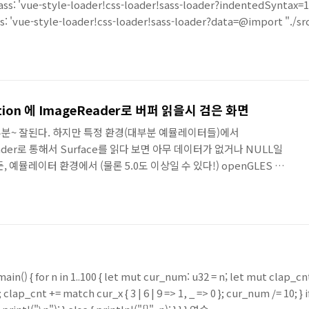
sass: 'vue-style-loader!css-loader!sass-loader?indentedSynta
css: 'vue-style-loader!css-loader!sass-loader?data=@import "./s
 해결을 위해 직접 SASS 의 Loader를 아래와 같이 수정해주면 된다. { tes
tion 에 ImageReader로 버퍼 읽을시 검은 화면
 대부분~ 잘된다. 하지만 특정 환경(대부분 예뮬레이터들)에서
Reader로 통해서 Surface를 읽다 보면 아무 데이터가 없거나 NULL일
 예뮬레이터 환경에서 (물론 5.0도 이상일 수 있다!) openGLES 호환
ID 값이 없는 등.. )이 좋지 않아서 발생하는 문제이다. 그래서, 우리는 다
의 비공식 테스트 앱 (grafika)를 살펴보고 구현하면 된다. 우선
해준다. 그리고 VirtualDisplay가 사용할 수 있는 Surface를 만들어 준
ain() { for n in 1..100 { let mut cur_num: u32 = n; let mut clap_cn
lap_cnt += match cur_x { 3 | 6 | 9 => 1, _ => 0 }; cur_num /= 10; } if