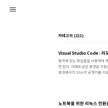
본문 바로가기
카테고리
(211)
Visual Studio Code :
원격에 있는 파일들을 사용하여 개
면 된다. 아래와 같은 환경을 지원한다. 
환경에서의 SSH의 공개키를 리모트 환
.ssh/authroized_keys ) 1.
: 유저@호스트, 유저@도메인@호스트 
력. 다운하지 않아도 실시간으로 
노트북을 위한 리눅스 전원관리