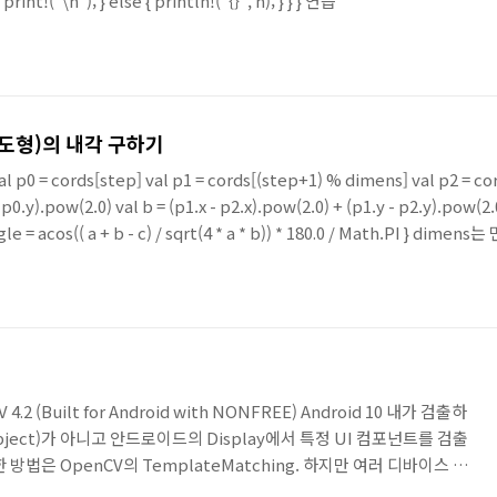
 print!("\n"); } else { println!("{}", n); } } } 연습
on(도형)의 내각 구하기
 val p0 = cords[step] val p1 = cords[(step+1) % dimens] val p2 = c
 p0.y).pow(2.0) val b = (p1.x - p2.x).pow(2.0) + (p1.y - p2.y).pow(2.0
ngle = acos(( a + b - c) / sqrt(4 * a * b)) * 180.0 / Math.PI } d
2 (Built for Android with NONFREE) Android 10 내가 검출하
bject)가 아니고 안드로이드의 Display에서 특정 UI 컴포넌트를 검출
방법은 OpenCV의 TemplateMatching. 하지만 여러 디바이스 환
변형(반응형 디자인)으로 인해 TemplateMatching의 특성상 검출