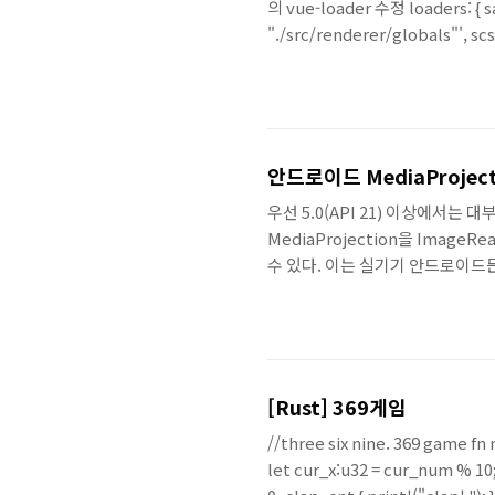
의 vue-loader 수정 loaders: { 
"./src/renderer/globals"', s
문제인지는 본질적으로 확인하지 못했다.
안드로이드 MediaProjec
우선 5.0(API 21) 이상에서는
MediaProjection을 Image
수 있다. 이는 실기기 안드로이드든,
(EGL_RECORDABLE_ANDRO
른 방법으로 처리해야한다. 바로 구글
grafika의 gles 을 모드 임포트 
다. eglCore = EglC..
[Rust] 369게임
//three six nine. 369 game fn m
let cur_x:u32 = cur_num % 10; c