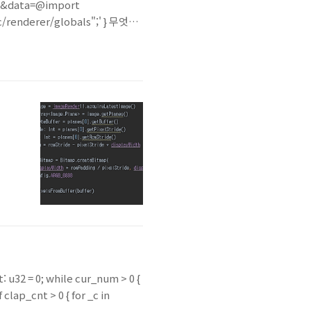
x=1&data=@import
rc/renderer/globals";' } 무엇이
t: /\.scss$..
t: u32 = 0; while cur_num > 0 {
 clap_cnt > 0 { for _c in