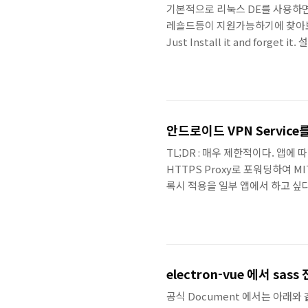
기본적으로 리눅스 DE를 사용하
레숄드등이 지원가능하기에 찾아보면 T
Just Install it and f
로 설치 후 씽크패드일 경우엔 tl
렇게만 하면 기본적으로 설정을 끝이
안드로이드 VPN Service
TL;DR : 매우 제한적이다. 앱에
HTTPS Proxy로 포워딩하여 M
록시 적용을 일부 앱에서 하고 싶다
기존 안드로이드에서 제공하는 방
프록시가 불필요한 대상을 포워딩하여
를 만들어주고, 해당 서비스에 연
넘겨주면 된다. 말은 쉽다.. 하지만
electron-vue 에서 sa
공식 Document 에서는 아래와 같이