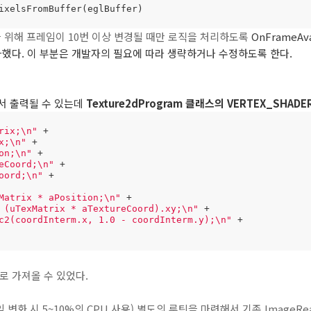
ixelsFromBuffer(eglBuffer)
 위해 프레임이 10번 이상 변경될 때만 로직을 처리하도록
OnFrameAva
추가했다. 이 부분은 개발자의 필요에 따라 생략하거나 수정하도록 한다.
서 출력될 수 있는데
Texture2dProgram 클래스의
VERTEX_SHADE
rix;\n"
x;\n"
on;\n"
eCoord;\n"
oord;\n"
Matrix * aPosition;\n"
 (uTexMatrix * aTextureCoord).xy;\n"
c2(coordInterm.x, 1.0 - coordInterm.y);\n"
로 가져올 수 있었다.
변화 시 5~10%의 CPU 사용) 별도의 루틴을 마련해서 기존 ImageR