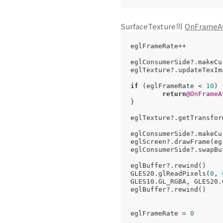
SurfaceTexture의
OnFrameAv
eglFrameRate++

eglConsumerSide?.makeCur
eglTexture?.updateTexIma
if
 (eglFrameRate < 
10
) {
return
@OnFrameA
}

eglTexture?.getTransfor
eglConsumerSide?.makeCur
eglScreen?.drawFrame(eg
eglConsumerSide?.swapBuf
eglBuffer?.rewind()

GLES20.glReadPixels(
0
, 
GLES10.GL_RGBA, GLES20.
eglBuffer?.rewind()

eglFrameRate = 
0