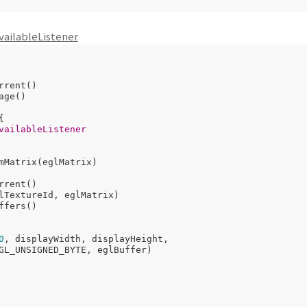
ailableListener
rent()

ge()



vailableListener
mMatrix(eglMatrix)

rent()

lTextureId, eglMatrix)

fers()

0
, displayWidth, displayHeight,

GL_UNSIGNED_BYTE, eglBuffer)
