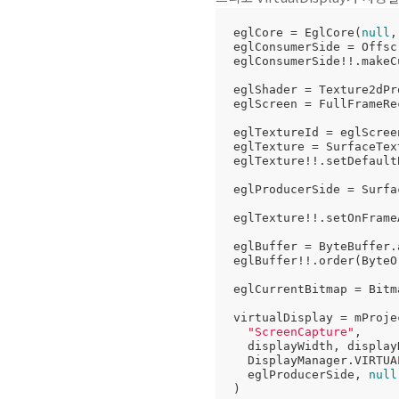
eglCore = EglCore(
null
,
eglConsumerSide = Offsc
eglConsumerSide!!.makeCu
eglShader = Texture2dPr
eglScreen = FullFrameRe
eglTextureId = eglScree
eglTexture = SurfaceTex
eglTexture!!.setDefault
eglProducerSide = Surfa
eglTexture!!.setOnFrame
eglBuffer = ByteBuffer.
eglBuffer!!.order(ByteO
eglCurrentBitmap = Bitm
virtualDisplay = mProje
"ScreenCapture"
,

  displayWidth, displayHeight, screenDensity,

  DisplayManager.VIRTUAL_DISPLAY_FLAG_AUTO_MIRROR,

  eglProducerSide, 
null
)