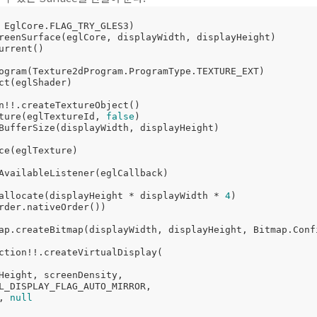
 EglCore.FLAG_TRY_GLES3)

reenSurface(eglCore, displayWidth, displayHeight)

rrent()

ogram(Texture2dProgram.ProgramType.TEXTURE_EXT)

ct(eglShader)

n!!.createTextureObject()

ture(eglTextureId, 
false
)

BufferSize(displayWidth, displayHeight)

ce(eglTexture)

AvailableListener(eglCallback)

allocate(displayHeight * displayWidth * 
4
)

rder.nativeOrder())

ap.createBitmap(displayWidth, displayHeight, Bitmap.Confi
ction!!.createVirtualDisplay(

, 
null