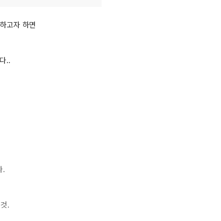
추출하고자 하면
..
다.
것.