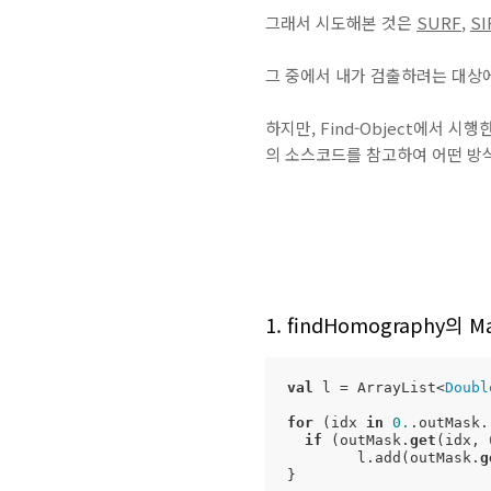
그래서 시도해본 것은
SURF
,
SI
그 중에서 내가 검출하려는 대상에
하지만, Find-Object에서 시행
의 소스코드를 참고하여 어떤 방
1. findHomography의 Ma
val
 l = ArrayList<
Doubl
for
 (idx 
in
0.
.outMask.
if
 (outMask.
get
(idx, 
  	l.add(outMask.
g
}