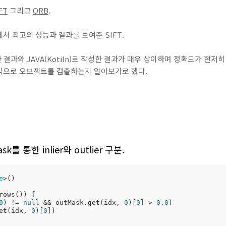
FT
그리고
ORB
.
서 최고의 성능과 결과를 보여준 SIFT.
한 결과와 JAVA(Kotiln)로 작성한 결과가 매우 상이하며 정확도가 현저히 
식으로 오브젝트를 검출하는지 알아보기로 했다.
sk를 통한 inlier와 outlier 구분.
e
>()

rows()) {

0
) != 
null
 && outMask.
get
(idx, 
0
)[
0
] > 
0.0
)

et
(idx, 
0
)[
0
])
