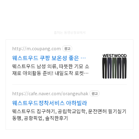
출저는 동영상정보에서
http://m.coupang.com
광고
웨스트우드 쿠팡 보온성 좋은 의
류
웨스트우드 남성 의류, 따뜻한 기모 소
재로 야외활동 준비! 내일도착 로켓배
송. 움직임 편안한 본딩 팬츠, 집업 티
셔츠 3컬러. 와우회원 무료배송!
https://cafe.naver.com/orangeuhak
광고
웨스트우드정착서비스 아하빌라
웨스트우드 집구하기, 공립학교입학, 운전면허 필기실기
동행, 공항픽업, 솔직한후기