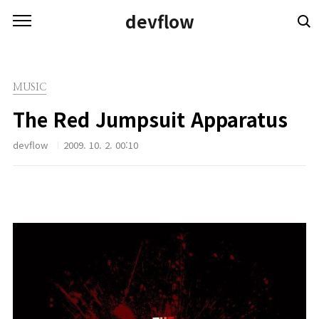
본문 바로가기
devflow
MUSIC
The Red Jumpsuit Apparatus
devflow
2009. 10. 2. 00:10