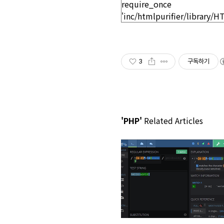
3
구독하기
'PHP'
Related Articles