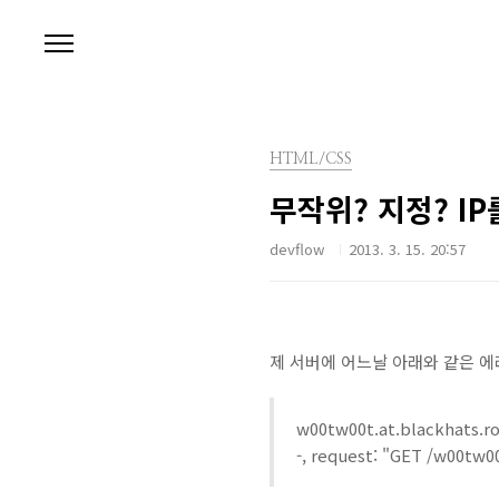
본문 바로가기
HTML/CSS
무작위? 지정? I
devflow
2013. 3. 15. 20:57
제 서버에 어느날 아래와 같은 
w00tw00t.at.blackhats.ro
-, request: "GET /w00tw0