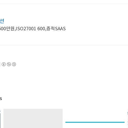
루션
500만원,ISO27001 600,증적SAAS
s