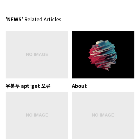
'NEWS'
Related Articles
우분투 apt-get 오류
About