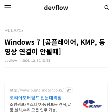
본문 바로가기
devflow
WINDOWS
Windows 7 [곰플레이어, KMP, 동
영상 연결이 안될때]
devflow
2009. 12. 30. 21:35
http://www.pump-motor.co.kr/
광고
코리아모터펌프 전문대리점
소방펌프/부스터/자동펌프등 견적,납
품,설치,수리 모든 업무 가능.