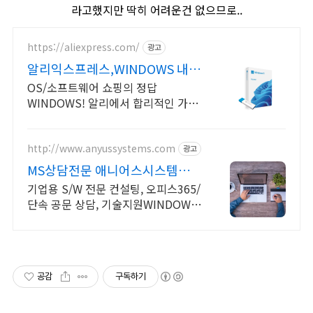
라고했지만 딱히 어려운건 없으므로..
https://aliexpress.com/
광고
알리익스프레스,WINDOWS 내
맘에 쏙드는 오늘의 특가
OS/소프트웨어 쇼핑의 정답
WINDOWS! 알리에서 합리적인 가격
으로!
http://www.anyussystems.com
광고
MS상담전문 애니어스시스템즈
고객과 소통하는 IT 파트너
기업용 S/W 전문 컨설팅, 오피스365/
단속 공문 상담, 기술지원WINDOWS
소프트웨어 및 솔루션 컨설팅 기업으
로 고객 환경에 최적화된 상담을 제공
합니다.
공감
구독하기