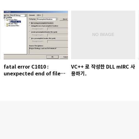
fatal error C1010 :
VC++ 로 작성한 DLL mIRC 사
unexpected end of file
용하기.
while looking for
precompiled header
directive