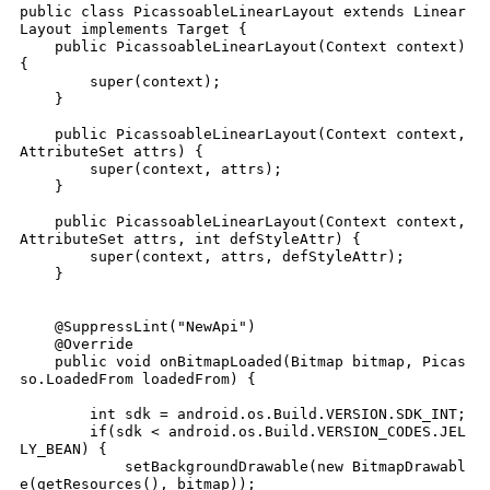
public class PicassoableLinearLayout extends Linear
Layout implements Target {

    public PicassoableLinearLayout(Context context) 
{

        super(context);

    }

    public PicassoableLinearLayout(Context context, 
AttributeSet attrs) {

        super(context, attrs);

    }

    public PicassoableLinearLayout(Context context, 
AttributeSet attrs, int defStyleAttr) {

        super(context, attrs, defStyleAttr);

    }

    @SuppressLint("NewApi")

    @Override

    public void onBitmapLoaded(Bitmap bitmap, Picas
so.LoadedFrom loadedFrom) {

        int sdk = android.os.Build.VERSION.SDK_INT;

        if(sdk < android.os.Build.VERSION_CODES.JEL
LY_BEAN) {

            setBackgroundDrawable(new BitmapDrawabl
e(getResources(), bitmap));
