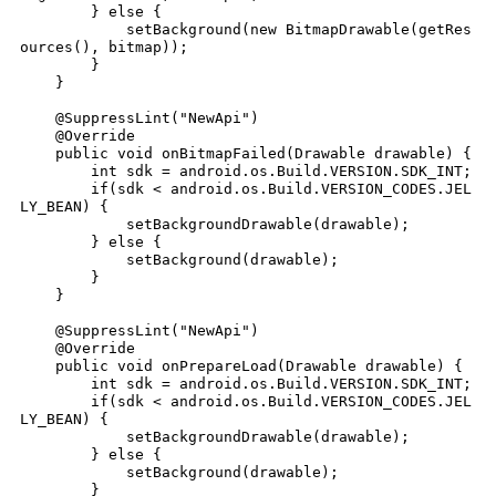
        } else {

            setBackground(new BitmapDrawable(getRes
ources(), bitmap));

        }

    }

    @SuppressLint("NewApi")

    @Override

    public void onBitmapFailed(Drawable drawable) {

        int sdk = android.os.Build.VERSION.SDK_INT;

        if(sdk < android.os.Build.VERSION_CODES.JEL
LY_BEAN) {

            setBackgroundDrawable(drawable);

        } else {

            setBackground(drawable);

        }

    }

    @SuppressLint("NewApi")

    @Override

    public void onPrepareLoad(Drawable drawable) {

        int sdk = android.os.Build.VERSION.SDK_INT;

        if(sdk < android.os.Build.VERSION_CODES.JEL
LY_BEAN) {

            setBackgroundDrawable(drawable);

        } else {

            setBackground(drawable);

        }
