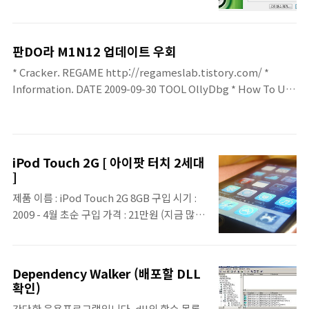
일질라가 최고지만. 뭔가 제 스타일이 아니였
습니다. 찾다보니 이것.. FTPRush. 한글도 지
원하고 좋더군요.. 창도 심플하고! 말없이 올려
판DO라 M1N12 업데이트 우회
드립니다. [000000-2T43WP-31BEYT-
* Cracker. REGAME http://regameslab.tistory.com/ *
BKY5PW-V2QT1W-GRQU96-M4YPWG-
Information. DATE 2009-09-30 TOOL OllyDbg * How To Use
CQ54NU-49RW3E-VH6RMK-CZYRJ3-
It. Overwrite "MiniQUpdate.exe" * Etc. Unpacked. * :]
B4YG5Q-BFB63H-77A6QX-251JG3-
2R4ECC]
iPod Touch 2G [ 아이팟 터치 2세대
]
제품 이름 : iPod Touch 2G 8GB 구입 시기 :
2009 - 4월 초순 구입 가격 : 21만원 (지금 많이
오른;;)
Dependency Walker (배포할 DLL
확인)
간단한 응용프로그램입니다. dll의 함수 목록