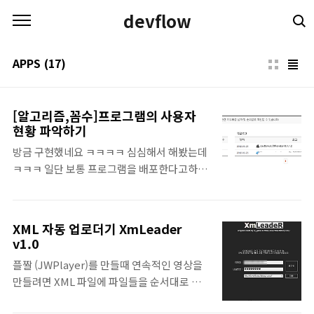
본문 바로가기
devflow
APPS
(17)
[알고리즘,꼼수]프로그램의 사용자
현황 파악하기
방금 구현했네요 ㅋㅋㅋㅋ 심심해서 해봤는데
ㅋㅋㅋ 일단 보통 프로그램을 배포한다고하면
그에대한 버전별 사용현황이나 유저의 정보를
통계적으로 알고싶을땐 마땅히 서버도 없는데
이 정보들을 어떻게 수집하면 좋을까 하다가.
XML 자동 업로더기 XmLeader
티스토리의 유입경로(Referer)를 응용하게되
v1.0
었습니다. 간단합니다. 따로 티스토리 블로그
플짤 (JWPlayer)를 만들때 연속적인 영상을
하나를 팝니다. 그 후 프로그램 메인에서 해당
만들려면 XML 파일에 파일들을 순서대로 써
블로그로 접속을 합니다. 단 핵심인 Referer
줘야합니다. 간단하게 해주는 프로그램이며.
헤더를 넣어주면됩니다. 그냥 단어로만주면