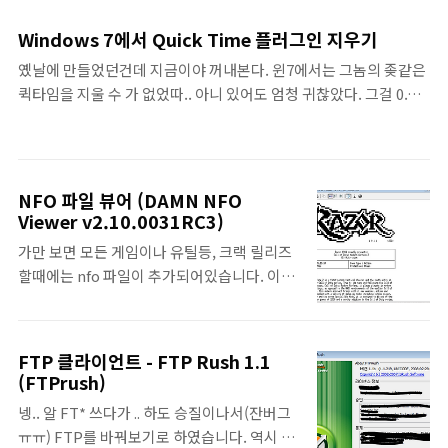
티스토리에 XML을 자동으로 업로드 해줍니
유입경로에 표시되지 않더군요. 대충아무 사
다. v1.1 (2012 05 30)- 오타, 메인초기화 오류
이트처럼 Referer: http://static-
Windows 7에서 Quick Time 플러그인 지우기
수정 v1.0 (2012 05 30) - 릴리즈
program.com/?ver=XXXX&os=XX .... 이런
옜날에 만들었던건데 지금이야 꺼내본다. 윈7에서는 그놈의 좆같은
식으로 하면됩니다. 참 쉽져?? ㅋㅋㅋ아 이거
퀵타임을 지울 수 가 없었따.. 아니 있어도 엄청 귀찮았다. 그걸 0.2초
왜케 웃긴지 ㅋㅋㅋ
만에 해결해준다. 소스는 간단하다.. 그냥 레지수정과 플러그인 파일
의 삭제.. 물론 다시 실행하면 복구도 할 수 있다.
NFO 파일 뷰어 (DAMN NFO
Viewer v2.10.0031RC3)
가만 보면 모든 게임이나 유틸등, 크랙 릴리즈
할때에는 nfo 파일이 추가되어있습니다. 이건
보통 메모장으로열면 볼수는 있지만 알아보기
힘들죠.. 그런 nfo 파일을 보여줍니다. 프리웨
어라 추천합니다. 한글언어팩도 추가합니다.
FTP 클라이언트 - FTP Rush 1.1
[한글언어팩] [설치파일]
(FTPrush)
넹.. 알 FT* 쓰다가 .. 하도 승질이나서(잔버그
ㅠㅠ) FTP를 바꿔보기로 하였습니다. 역시 파